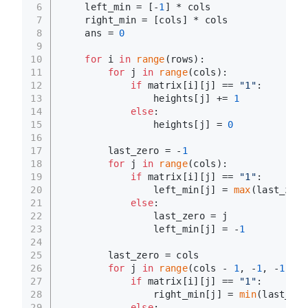
6
    left_min = [-
1
] * cols
7
    right_min = [cols] * cols
8
    ans = 
0
9
10
for
 i 
in
range
(rows):
11
for
 j 
in
range
(cols):
12
if
 matrix[i][j] == 
"1"
:
13
                heights[j] += 
1
14
else
:
15
                heights[j] = 
0
16
17
        last_zero = -
1
18
for
 j 
in
range
(cols):
19
if
 matrix[i][j] == 
"1"
:
20
                left_min[j] = 
max
(last_zero
21
else
:
22
                last_zero = j
23
                left_min[j] = -
1
24
25
        last_zero = cols
26
for
 j 
in
range
(cols - 
1
, -
1
, -
1
):
27
if
 matrix[i][j] == 
"1"
:
28
                right_min[j] = 
min
(last_zer
29
else
: