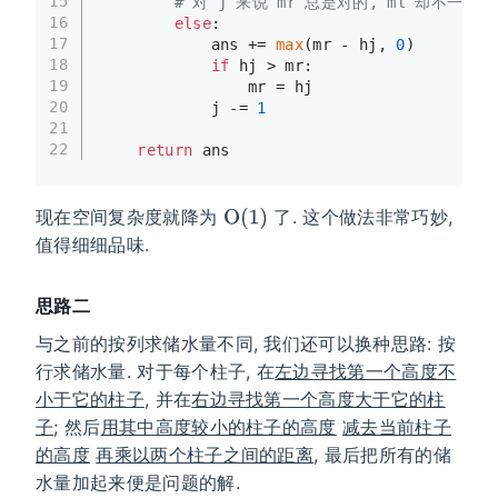
15
# 对 j 来说 mr 总是对的, ml 却不一定是
16
else
:
17
            ans += 
max
(mr - hj, 
0
)
18
if
 hj > mr:
19
                mr = hj
20
            j -= 
1
21
22
return
 ans
现在空间复杂度就降为
了. 这个做法非常巧妙,
值得细细品味.
思路二
与之前的按列求储水量不同, 我们还可以换种思路: 按
行求储水量. 对于每个柱子, 在
左边寻找第一个高度不
小于它的柱子
, 并在
右边寻找第一个高度大于它的柱
子
; 然后
用其中高度较小的柱子的高度
减去当前柱子
的高度
再乘以两个柱子之间的距离
, 最后把所有的储
水量加起来便是问题的解.