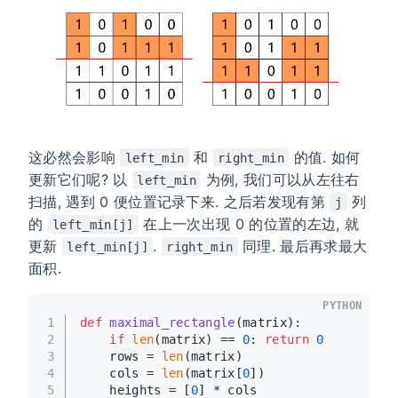
这必然会影响
和
的值. 如何
left_min
right_min
更新它们呢? 以
为例, 我们可以从左往右
left_min
扫描, 遇到 0 便位置记录下来. 之后若发现有第
列
j
的
在上一次出现 0 的位置的左边, 就
left_min[j]
更新
.
同理. 最后再求最大
left_min[j]
right_min
面积.
PYTHON
1
def
maximal_rectangle
(
matrix
):
2
if
len
(matrix) == 
0
: 
return
0
3
    rows = 
len
(matrix)
4
    cols = 
len
(matrix[
0
])
5
    heights = [
0
] * cols