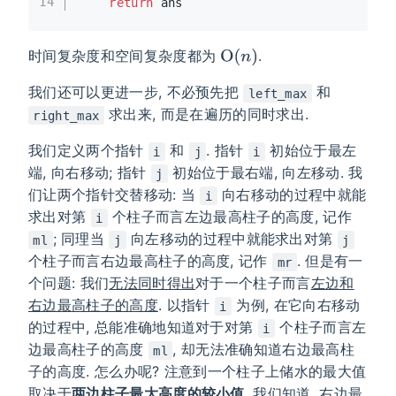
14
return
 ans
时间复杂度和空间复杂度都为
.
我们还可以更进一步, 不必预先把
和
left_max
求出来, 而是在遍历的同时求出.
right_max
我们定义两个指针
和
. 指针
初始位于最左
i
j
i
端, 向右移动; 指针
初始位于最右端, 向左移动. 我
j
们让两个指针交替移动: 当
向右移动的过程中就能
i
求出对第
个柱子而言左边最高柱子的高度, 记作
i
; 同理当
向左移动的过程中就能求出对第
ml
j
j
个柱子而言右边最高柱子的高度, 记作
. 但是有一
mr
个问题: 我们
无法同时得出
对于一个柱子而言
左边和
右边最高柱子的高度
. 以指针
为例, 在它向右移动
i
的过程中, 总能准确地知道对于对第
个柱子而言左
i
边最高柱子的高度
, 却无法准确知道右边最高柱
ml
子的高度. 怎么办呢? 注意到一个柱子上储水的最大值
取决于
两边柱子最大高度的较小值
. 我们知道, 右边最