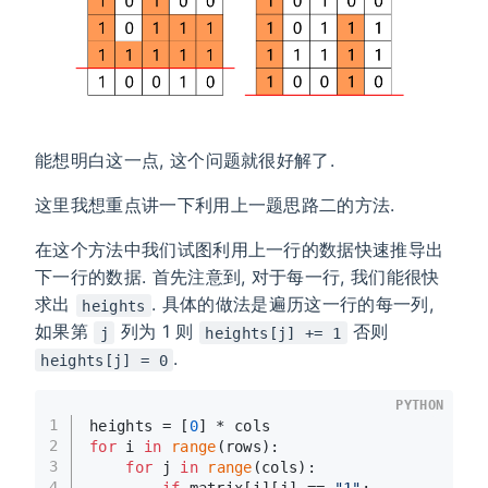
能想明白这一点, 这个问题就很好解了.
这里我想重点讲一下利用上一题思路二的方法.
在这个方法中我们试图利用上一行的数据快速推导出
下一行的数据. 首先注意到, 对于每一行, 我们能很快
求出
. 具体的做法是遍历这一行的每一列,
heights
如果第
列为 1 则
否则
j
heights[j] += 1
.
heights[j] = 0
PYTHON
1
heights = [
0
] * cols
2
for
 i 
in
range
(rows):
3
for
 j 
in
range
(cols):
4
if
 matrix[i][j] == 
"1"
: