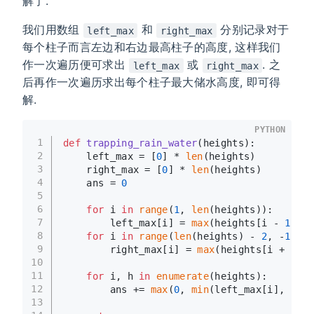
解了.
我们用数组
和
分别记录对于
left_max
right_max
每个柱子而言左边和右边最高柱子的高度, 这样我们
作一次遍历便可求出
或
. 之
left_max
right_max
后再作一次遍历求出每个柱子最大储水高度, 即可得
解.
PYTHON
1
def
trapping_rain_water
(
heights
):
2
    left_max = [
0
] * 
len
(heights)
3
    right_max = [
0
] * 
len
(heights)
4
    ans = 
0
5
6
for
 i 
in
range
(
1
, 
len
(heights)):
7
        left_max[i] = 
max
(heights[i - 
1
], l
8
for
 i 
in
range
(
len
(heights) - 
2
, -
1
, -
1
9
        right_max[i] = 
max
(heights[i + 
1
], 
10
11
for
 i, h 
in
enumerate
(heights):
12
        ans += 
max
(
0
, 
min
(left_max[i], righ
13