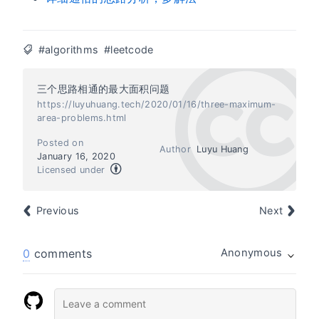
#algorithms
#leetcode
三个思路相通的最大面积问题
https://luyuhuang.tech/2020/01/16/three-maximum-
area-problems.html
Posted on
Author
Luyu Huang
January 16, 2020
Licensed under
Previous
Next
0
comments
Anonymous