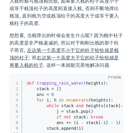
入栈时都与栈顶相比较, 如果要入栈的柱子高度小于
或等于栈顶柱子的高度则直接入栈, 否则不断地弹出
栈顶, 直到栈为空或栈顶柱子的高度大于或等于要入
栈柱子的高度.
想想看, 当栈弹出的时候会发生什么呢? 因为栈中柱子
的高度是非严格递减的, 所以对于刚刚出栈的那个柱
子而言,
左边第一个高度不小于它的柱子恰恰就是栈
顶的柱子
; 而
右边第一个高度大于它的柱子恰恰就是
将要入栈的柱子
. 这样一来就能完美地解决问题.
PYTHON
1
def
trapping_rain_water
(
heights
):
2
    stack = []
3
    ans = 
0
4
for
 i, h 
in
enumerate
(heights):
5
while
 stack 
and
 heights[stack[-
1
]] 
6
            j = stack.pop()
7
if
not
 stack: 
break
8
            ans += (i - stack[-
1
] - 
1
) * (
m
9
        stack.append(i)