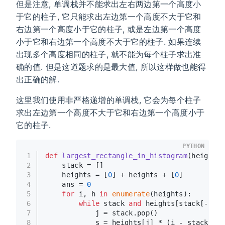
但是注意, 单调栈并不能求出左右两边第一个高度小
于它的柱子, 它只能求出左边第一个高度不大于它和
右边第一个高度小于它的柱子, 或是左边第一个高度
小于它和右边第一个高度不大于它的柱子. 如果连续
出现多个高度相同的柱子, 就不能为每个柱子求出准
确的值. 但是这道题求的是最大值, 所以这样做也能得
出正确的解.
这里我们使用非严格递增的单调栈, 它会为每个柱子
求出左边第一个高度不大于它和右边第一个高度小于
它的柱子.
PYTHON
1
def
largest_rectangle_in_histogram
(
heights
)
2
    stack = []
3
    heights = [
0
] + heights + [
0
]
4
    ans = 
0
5
for
 i, h 
in
enumerate
(heights):
6
while
 stack 
and
 heights[stack[-
1
]] 
7
            j = stack.pop()
8
            s = heights[j] * (i - stack[-
1
]