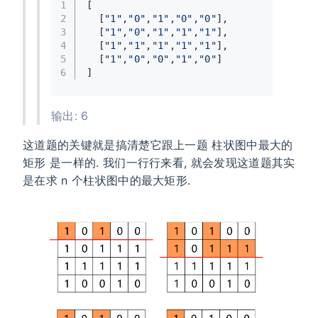
1
[
2
  [
"1"
,
"0"
,
"1"
,
"0"
,
"0"
],
3
  [
"1"
,
"0"
,
"1"
,
"1"
,
"1"
],
4
  [
"1"
,
"1"
,
"1"
,
"1"
,
"1"
],
5
  [
"1"
,
"0"
,
"0"
,
"1"
,
"0"
]
6
]
输出: 6
这道题的关键就是搞清楚它跟上一题 柱状图中最大的
矩形 是一样的. 我们一行行来看, 就会发现这道题其实
是在求 n 个柱状图中的最大矩形.