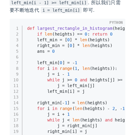
. 所以我们只需
left_min[i - 1] >= left_min[i]
要不断地迭代
即可.
i = left_min[i]
PYTHON
1
def
largest_rectangle_in_histogram
(
heights
)
2
if
len
(heights) == 
0
: 
return
0
3
    left_min = [
0
] * 
len
(heights)
4
    right_min = [
0
] * 
len
(heights)
5
    ans = 
0
6
7
    left_min[
0
] = -
1
8
for
 i 
in
range
(
1
, 
len
(heights)):
9
        j = i - 
1
10
while
 j >= 
0
and
 heights[j] >= heig
11
            j = left_min[j]
12
        left_min[i] = j
13
14
    right_min[-
1
] = 
len
(heights)
15
for
 i 
in
range
(
len
(heights) - 
2
, -
1
, -
1
16
        j = i + 
1
17
while
 j < 
len
(heights) 
and
 heights[
18
            j = right_min[j]
19
        right_min[i] = j