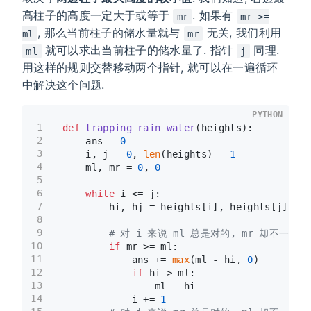
高柱子的高度一定大于或等于
. 如果有
mr
mr >=
, 那么当前柱子的储水量就与
无关, 我们利用
ml
mr
就可以求出当前柱子的储水量了. 指针
同理.
ml
j
用这样的规则交替移动两个指针, 就可以在一遍循环
中解决这个问题.
PYTHON
1
def
trapping_rain_water
(
heights
):
2
    ans = 
0
3
    i, j = 
0
, 
len
(heights) - 
1
4
    ml, mr = 
0
, 
0
5
6
while
 i <= j:
7
        hi, hj = heights[i], heights[j]
8
9
# 对 i 来说 ml 总是对的, mr 却不一定是
10
if
 mr >= ml:
11
            ans += 
max
(ml - hi, 
0
)
12
if
 hi > ml:
13
                ml = hi
14
            i += 
1