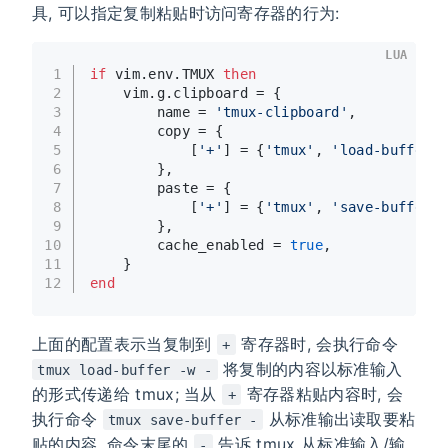
具, 可以指定复制粘贴时访问寄存器的行为:
LUA
1
if
 vim.env.TMUX 
then
2
    vim.g.clipboard = {
3
        name = 
'tmux-clipboard'
,
4
        copy = {
5
            [
'+'
] = {
'tmux'
, 
'load-buffer'
,
6
        },
7
        paste = {
8
            [
'+'
] = {
'tmux'
, 
'save-buffer'
,
9
        },
10
        cache_enabled = 
true
,
11
    }
12
end
上面的配置表示当复制到
寄存器时, 会执行命令
+
将复制的内容以标准输入
tmux load-buffer -w -
的形式传递给 tmux; 当从
寄存器粘贴内容时, 会
+
执行命令
从标准输出读取要粘
tmux save-buffer -
贴的内容. 命令末尾的
告诉 tmux 从标准输入/输
-