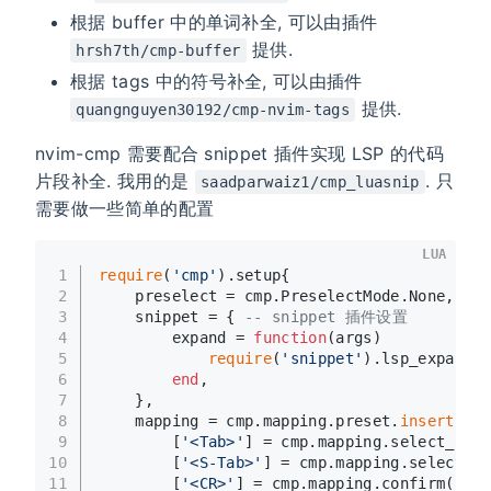
根据 buffer 中的单词补全, 可以由插件
提供.
hrsh7th/cmp-buffer
根据 tags 中的符号补全, 可以由插件
提供.
quangnguyen30192/cmp-nvim-tags
nvim-cmp 需要配合 snippet 插件实现 LSP 的代码
片段补全. 我用的是
. 只
saadparwaiz1/cmp_luasnip
需要做一些简单的配置
LUA
1
require
(
'cmp'
).setup{
2
    preselect = cmp.PreselectMode.None,
3
    snippet = { 
-- snippet 插件设置
4
        expand = 
function
(args)
5
require
(
'snippet'
).lsp_expand(a
6
end
,
7
    },
8
    mapping = cmp.mapping.preset.
insert
({ 
9
        [
'<Tab>'
] = cmp.mapping.select_next
10
        [
'<S-Tab>'
] = cmp.mapping.select_pr
11
        [
'<CR>'
] = cmp.mapping.confirm(),