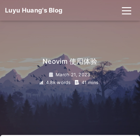
Luyu Huang's Blog
Neovim 使用体验
March 21, 2023
4.8k words
41 mins