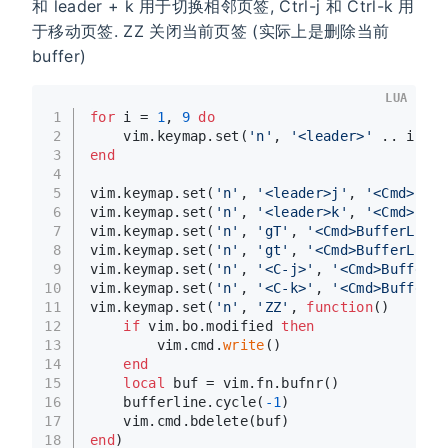
和 leader + k 用于切换相邻页签, Ctrl-j 和 Ctrl-k 用
于移动页签. ZZ 关闭当前页签 (实际上是删除当前
buffer)
LUA
1
for
 i = 
1
, 
9
do
2
    vim.keymap.set(
'n'
, 
'<leader>'
 .. i, 
fu
3
end
4
5
vim.keymap.set(
'n'
, 
'<leader>j'
, 
'<Cmd>Buff
6
vim.keymap.set(
'n'
, 
'<leader>k'
, 
'<Cmd>Buff
7
vim.keymap.set(
'n'
, 
'gT'
, 
'<Cmd>BufferLineC
8
vim.keymap.set(
'n'
, 
'gt'
, 
'<Cmd>BufferLineC
9
vim.keymap.set(
'n'
, 
'<C-j>'
, 
'<Cmd>BufferLi
10
vim.keymap.set(
'n'
, 
'<C-k>'
, 
'<Cmd>BufferLi
11
vim.keymap.set(
'n'
, 
'ZZ'
, 
function
()
12
if
 vim.bo.modified 
then
13
        vim.cmd.
write
()
14
end
15
local
 buf = vim.fn.bufnr()
16
    bufferline.cycle(
-1
)
17
    vim.cmd.bdelete(buf)
18
end
)