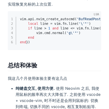
实现恢复光标的上次位置.
LUA
1
vim.api.nvim_create_autocmd(
'BufReadPost'
, 
2
local
 line = vim.fn.line(
'\'"'
)
3
if
 line > 
1
and
 line <= vim.fn.line(
'$'
4
        vim.cmd.normal(
'g\'"'
)
5
end
6
end
})
总结和体验
我这几个月使用体验主要有这几点
纯键盘交互, 使用方便.
使用 Neovim 之后, 我使
用鼠标的频率再次大大降低了. 之前使用 vscode
+ vscode-vim, 时不时还是会用到鼠标的: 切换
到终端, 切换不同的 vscode, 相互复制粘贴等.