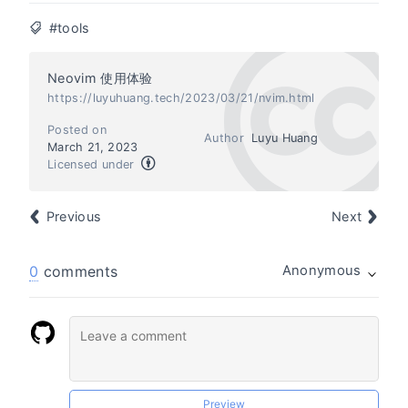
#tools
Neovim 使用体验
https://luyuhuang.tech/2023/03/21/nvim.html
Posted on
Author
Luyu Huang
March 21, 2023
Licensed under
Previous
Next
0
comments
Anonymous
Preview