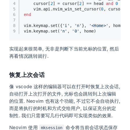
4
    cursor[
2
] = cursor[
2
] == head 
and
0
or
 
5
    vim.api.nvim_win_set_cursor(
0
, cursor)
6
end
7
8
vim.keymap.set({
'i'
, 
'n'
}, 
'<Home>'
, home)
9
vim.keymap.set(
'n'
, 
'0'
, home)
实现起来很简单, 无非是判断下当前光标的位置, 然后
再看情况跳转就行.
恢复上次会话
像 vscode 这样的编辑器可以在打开时恢复上次会话,
自动打开上次打开的文件, 光标也会跳转到上次编辑
的位置. Neovim 也有这个功能, 不过它不会自动执行,
而是将执行的时机和方式交给用户, 以保证充分的定
制性. 我们只需要写几行代码即可实现类似的效果.
Neovim 使用
命令将当前会话状态保存
mksession