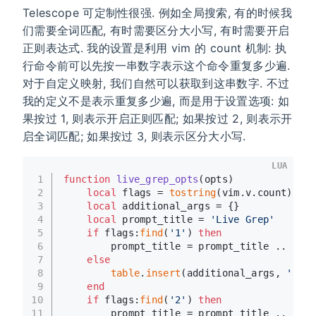
Telescope 可定制性很强. 例如全局搜索, 有的时候我
们需要全词匹配, 有时需要区分大小写, 有时需要开启
正则表达式. 我的设置是利用 vim 的 count 机制: 执
行命令前可以先按一串数字表示这个命令重复多少遍.
对于自定义映射, 我们自然可以获取到这串数字. 不过
我的定义不是表示重复多少遍, 而是用于设置选项: 如
果按过 1, 则表示开启正则匹配; 如果按过 2, 则表示开
启全词匹配; 如果按过 3, 则表示区分大小写.
LUA
1
function
live_grep_opts
(opts)
2
local
 flags = 
tostring
(vim.v.count)
3
local
 additional_args = {}
4
local
 prompt_title = 
'Live Grep'
5
if
 flags:
find
(
'1'
) 
then
6
        prompt_title = prompt_title .. 
' [.
7
else
8
table
.
insert
(additional_args, 
'--fi
9
end
10
if
 flags:
find
(
'2'
) 
then
11
        prompt_title = prompt_title .. 
' [w