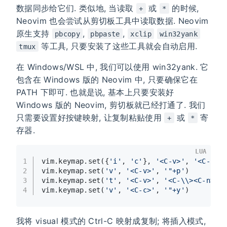
数据同步给它们. 类似地, 当读取
或
的时候,
+
*
Neovim 也会尝试从剪切板工具中读取数据. Neovim
原生支持
,
,
pbcopy
pbpaste
xclip
win32yank
等工具, 只要安装了这些工具就会自动启用.
tmux
在 Windows/WSL 中, 我们可以使用 win32yank. 它
包含在 Windows 版的 Neovim 中, 只要确保它在
PATH 下即可. 也就是说, 基本上只要安装好
Windows 版的 Neovim, 剪切板就已经打通了. 我们
只需要设置好按键映射, 让复制粘贴使用
或
寄
+
*
存器.
LUA
1
vim.keymap.set({
'i'
, 
'c'
}, 
'<C-v>'
, 
'<C-r>+
2
vim.keymap.set(
'v'
, 
'<C-v>'
, 
'"+p'
)
3
vim.keymap.set(
't'
, 
'<C-v>'
, 
'<C-\\><C-n>"+
4
vim.keymap.set(
'v'
, 
'<C-c>'
, 
'"+y'
)
我将 visual 模式的 Ctrl-C 映射成复制; 将插入模式,