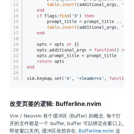
12
table
.
insert
(additional_args, 
'--wo
13
end
14
if
 flags:
find
(
'3'
) 
then
15
        prompt_title = prompt_title .. 
' [A
16
table
.
insert
(additional_args, 
'--ca
17
end
18
19
    opts = opts 
or
 {}
20
    opts.additional_args = 
function
()
retur
21
    opts.prompt_title = prompt_title
22
return
 opts
23
end
24
25
vim.keymap.set(
'n'
, 
'<leader>s'
, 
function
()
改变页签的逻辑: Bufferline.nvim
Vim / Neovim 有个缓冲区 (Buffer) 的概念. 每个打
开的文件都是一个 buffer, buffer 可以绑定在窗口上,
即使窗口关闭, 缓冲区依然存在.
Bufferline.nvim
这