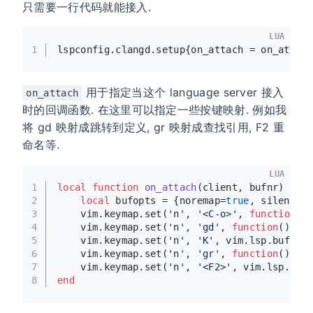
只需要一行代码就能接入.
LUA
1
lspconfig.clangd.setup{on_attach = on_attac
用于指定当这个 language server 接入
on_attach
时的回调函数. 在这里可以指定一些按键映射. 例如我
将 gd 映射成跳转到定义, gr 映射成查找引用, F2 重
命名等.
LUA
1
local
function
on_attach
(client, bufnr)
2
local
 bufopts = {noremap=
true
, silent=
t
3
    vim.keymap.set(
'n'
, 
'<C-o>'
, 
function
()
4
    vim.keymap.set(
'n'
, 
'gd'
, 
function
()
 bu
5
    vim.keymap.set(
'n'
, 
'K'
, vim.lsp.buf.ho
6
    vim.keymap.set(
'n'
, 
'gr'
, 
function
()
 bu
7
    vim.keymap.set(
'n'
, 
'<F2>'
, vim.lsp.buf
8
end