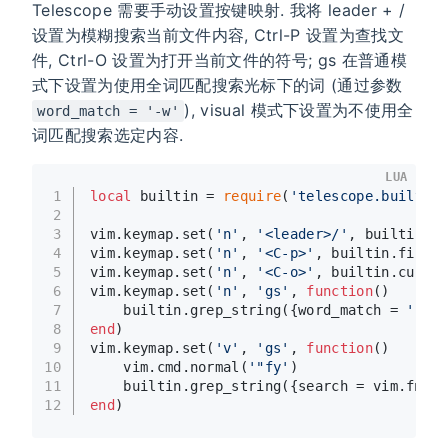
Telescope 需要手动设置按键映射. 我将 leader + /
设置为模糊搜索当前文件内容, Ctrl-P 设置为查找文
件, Ctrl-O 设置为打开当前文件的符号; gs 在普通模
式下设置为使用全词匹配搜索光标下的词 (通过参数
), visual 模式下设置为不使用全
word_match = '-w'
词匹配搜索选定内容.
LUA
1
local
 builtin = 
require
(
'telescope.builtin'
2
3
vim.keymap.set(
'n'
, 
'<leader>/'
, builtin.cu
4
vim.keymap.set(
'n'
, 
'<C-p>'
, builtin.find_f
5
vim.keymap.set(
'n'
, 
'<C-o>'
, builtin.curren
6
vim.keymap.set(
'n'
, 
'gs'
, 
function
()
7
    builtin.grep_string({word_match = 
'-w'
}
8
end
)
9
vim.keymap.set(
'v'
, 
'gs'
, 
function
()
10
    vim.cmd.normal(
'"fy'
)
11
    builtin.grep_string({search = vim.fn.ge
12
end
)