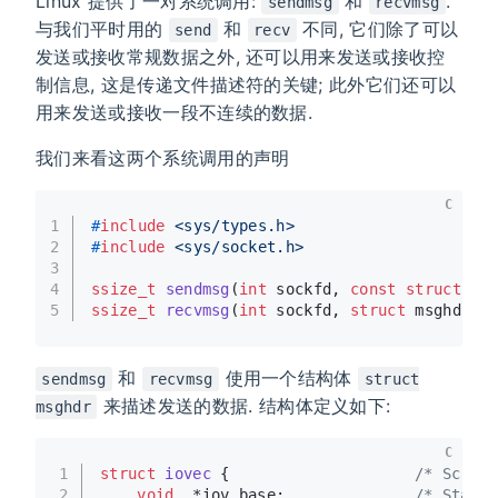
Linux 提供了一对系统调用:
和
.
sendmsg
recvmsg
与我们平时用的
和
不同, 它们除了可以
send
recv
发送或接收常规数据之外, 还可以用来发送或接收控
制信息, 这是传递文件描述符的关键; 此外它们还可以
用来发送或接收一段不连续的数据.
我们来看这两个系统调用的声明
C
1
#
include
<sys/types.h>
2
#
include
<sys/socket.h>
3
4
ssize_t
sendmsg
(
int
 sockfd, 
const
struct
 ms
5
ssize_t
recvmsg
(
int
 sockfd, 
struct
 msghdr *
和
使用一个结构体
sendmsg
recvmsg
struct
来描述发送的数据. 结构体定义如下:
msghdr
C
1
struct
iovec
 {
/* Scatte
2
void
  *iov_base;              
/* Starti