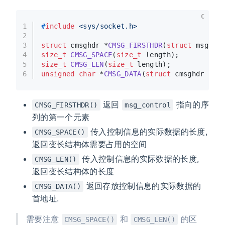
C
1
#
include
<sys/socket.h>
2
3
struct
 cmsghdr *
CMSG_FIRSTHDR
(
struct
 msghdr
4
size_t
CMSG_SPACE
(
size_t
 length)
;
5
size_t
CMSG_LEN
(
size_t
 length)
;
6
unsigned
char
 *
CMSG_DATA
(
struct
 cmsghdr *cm
返回
指向的序
CMSG_FIRSTHDR()
msg_control
列的第一个元素
传入控制信息的实际数据的长度,
CMSG_SPACE()
返回变长结构体需要占用的空间
传入控制信息的实际数据的长度,
CMSG_LEN()
返回变长结构体的长度
返回存放控制信息的实际数据的
CMSG_DATA()
首地址.
需要注意
和
的区
CMSG_SPACE()
CMSG_LEN()