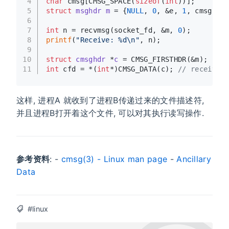
4
char
 cmsg[CMSG_SPACE(
sizeof
(
int
))];
5
struct
msghdr
m
 =
 {
NULL
, 
0
, &e, 
1
, cmsg, 
si
6
7
int
 n = recvmsg(socket_fd, &m, 
0
);
8
printf
(
"Receive: %d\n"
, n);
9
10
struct
cmsghdr
 *
c
 =
 CMSG_FIRSTHDR(&m);
11
int
 cfd = *(
int
*)CMSG_DATA(c); 
// receive f
这样, 进程A 就收到了进程B传递过来的文件描述符,
并且进程B打开着这个文件, 可以对其执行读写操作.
参考资料
: -
cmsg(3) - Linux man page
-
Ancillary
Data
#linux