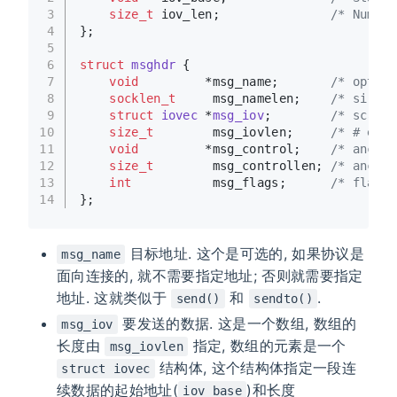
3
size_t
 iov_len;               
/* Number
4
};
5
6
struct
msghdr
 {
7
void
         *msg_name;       
/* option
8
socklen_t
     msg_namelen;    
/* size o
9
struct
iovec
 *
msg_iov
;
/* scatte
10
size_t
        msg_iovlen;     
/* # elem
11
void
         *msg_control;    
/* ancill
12
size_t
        msg_controllen; 
/* ancill
13
int
           msg_flags;      
/* flags 
14
};
目标地址. 这个是可选的, 如果协议是
msg_name
面向连接的, 就不需要指定地址; 否则就需要指定
地址. 这就类似于
和
.
send()
sendto()
要发送的数据. 这是一个数组, 数组的
msg_iov
长度由
指定, 数组的元素是一个
msg_iovlen
结构体, 这个结构体指定一段连
struct iovec
续数据的起始地址(
)和长度
iov_base