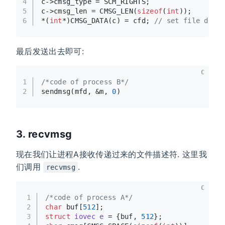
4
c->cmsg_type = SCM_RIGHTS;
5
c->cmsg_len = CMSG_LEN(
sizeof
(
int
));
6
*(
int
*)CMSG_DATA(c) = cfd; 
// set file desc
最后发送出去即可:
C
1
/*code of process B*/
2
sendmsg(mfd, &m, 
0
)
3. recvmsg
现在我们让进程A接收传递过来的文件描述符. 这里我
们调用
.
recvmsg
C
1
/*code of process A*/
2
char
 buf[
512
];
3
struct
iovec
e
 =
 {buf, 
512
};