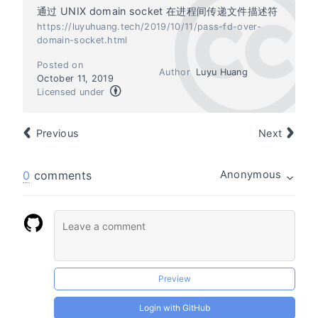
通过 UNIX domain socket 在进程间传递文件描述符
https://luyuhuang.tech/2019/10/11/pass-fd-over-
domain-socket.html
Posted on
Author
Luyu Huang
October 11, 2019
Licensed under
Previous
Next
0
comments
Anonymous
Preview
Login with GitHub